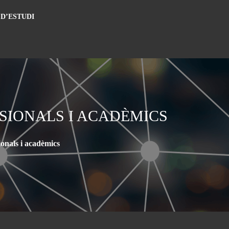
 D’ESTUDI
SIONALS I ACADÈMICS
ionals i acadèmics