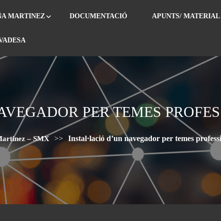
ÑA MARTINEZ
DOCUMENTACIÓ
APUNTS/ MATERIAL
IVADESA
NAVEGADOR PER TEMES PROFES
>>
Instal·lació d’un navegador per temes profess
Martinez – SMX