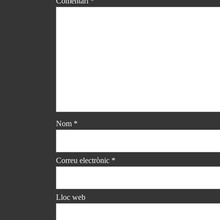
Comentari
*
Nom
*
Correu electrònic
*
Lloc web