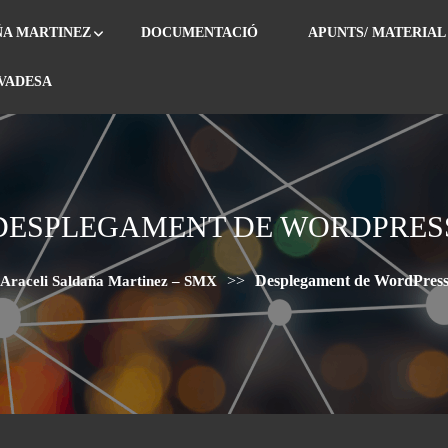
ÑA MARTINEZ
DOCUMENTACIÓ
APUNTS/ MATERIAL
IVADESA
DESPLEGAMENT DE WORDPRES
>>
Desplegament de WordPres
Araceli Saldaña Martinez – SMX