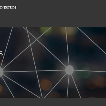
 D’ESTUDI
S
s