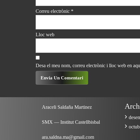
Correu electrònic
*
Lloc web
Desa el meu nom, correu electrònic i lloc web en aq
Arch
Araceli Saldaña Martinez
dese
SMX — Institut Castellbisbal
octub
ara.saldna.ma@gmail.com