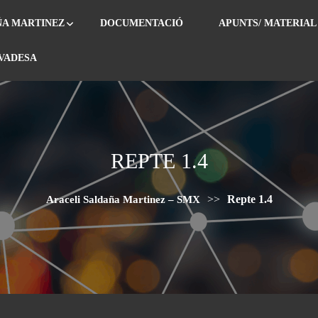
ÑA MARTINEZ
DOCUMENTACIÓ
APUNTS/ MATERIAL
IVADESA
REPTE 1.4
>>
Repte 1.4
Araceli Saldaña Martinez – SMX