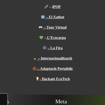
​
–
iPOP
​ – El Xatbot
– Tour Virtual
​ –
L’Ecocarpa
​
– La Fira
​ – Internacionalització
​ – Adaptació Portafolis
- Hackató EcoTech
ives
Meta