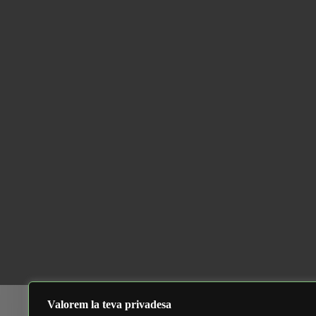
Arch
Valorem la teva privadesa
Araceli Saldaña Martinez