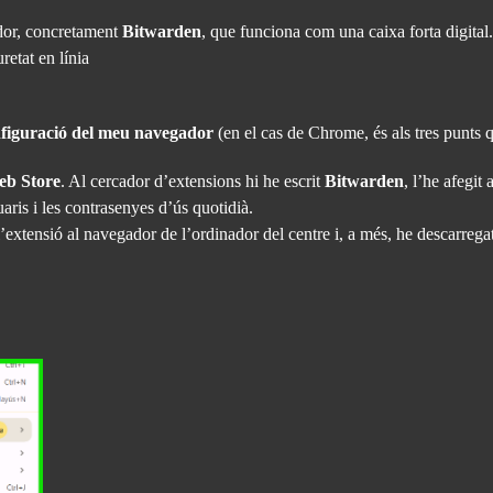
or, concretament
Bitwarden
, que funciona com una caixa forta digital
retat en línia
nfiguració del meu navegador
(en el cas de Chrome, és als tres punts qu
eb Store
. Al cercador d’extensions hi he escrit
Bitwarden
, l’he afegit
aris i les contrasenyes d’ús quotidià.
t l’extensió al navegador de l’ordinador del centre i, a més, he descarregat