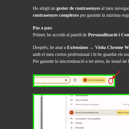
He afegit un
gestor de contrasenyes
al meu navegad
contrasenyes complexes
per garantir la màxima segu
Pas a pas:
Primer, he accedit al panell de
Personalització i Co
Després, he anat a
Extensions
→
Visita Chrome W
amb el meu correu professional i hi he guardat els usu
Per garantir la sincronització a tot arreu, he instal·la