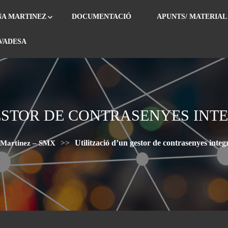
ÑA MARTINEZ
DOCUMENTACIÓ
APUNTS/ MATERIAL
IVADESA
GESTOR DE CONTRASENYES INT
>>
Utilització d’un gestor de contrasenyes inte
a Martinez – SMX