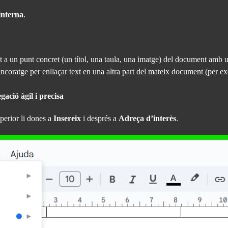
interna
.
 a un punt concret (un títol, una taula, una imatge) del document amb un
ancoratge per enllaçar text en una altra part del mateix document (per ex
ació àgil i precisa
uperior li dones a
Insereix
i després a
Adreça d’interès
.