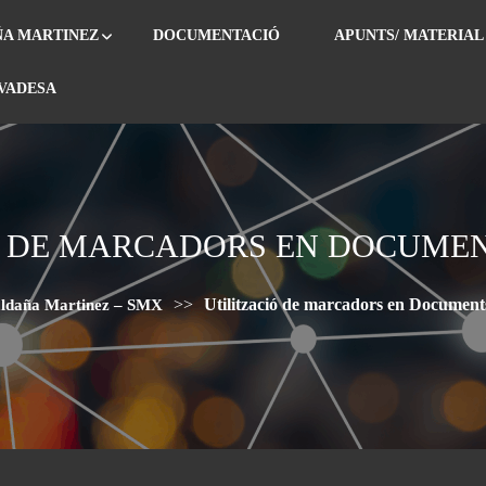
ÑA MARTINEZ
DOCUMENTACIÓ
APUNTS/ MATERIAL
IVADESA
Ó DE MARCADORS EN DOCUMEN
>>
Utilització de marcadors en Document
aldaña Martinez – SMX