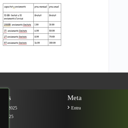
ives
Meta
mbre 2025
Entra
re 2025