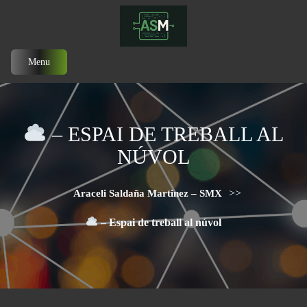
Menu
– ESPAI DE TREBALL AL
NÚVOL
>>
Araceli Saldaña Martinez – SMX
– Espai de treball al núvol