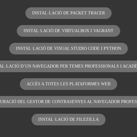
INSTAL·LACIÓ DE PACKET TRACER
INSTAL·LACIÓ DE VIRTUALBOX I VAGRANT
INSTAL·LACIÓ DE VISUAL STUDIO CODE I PYTHON
AL·LACIÓ D’UN NAVEGADOR PER TEMES PROFESSIONALS I ACAD
ACCÉS A TOTES LES PLATAFORMES WEB
URACIÓ DEL GESTOR DE CONTRASENYES AL NAVEGADOR PROFE
INSTAL·LACIÓ DE FILEZILLA