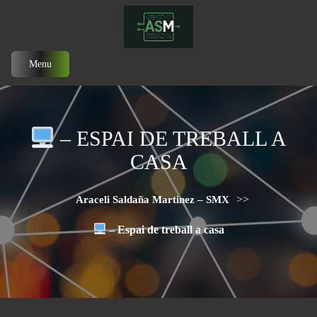
Menu
– ESPAI DE TREBALL A
CASA
>>
Araceli Saldaña Martinez – SMX
– Espai de treball a casa