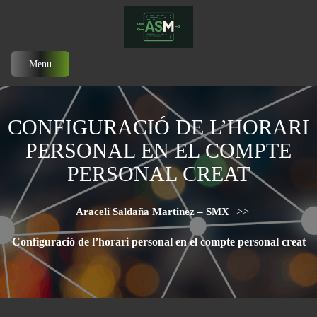
Menu
CONFIGURACIÓ DE L’HORARI
PERSONAL EN EL COMPTE
PERSONAL CREAT
>>
Araceli Saldaña Martinez – SMX
Configuració de l’horari personal en el compte personal creat