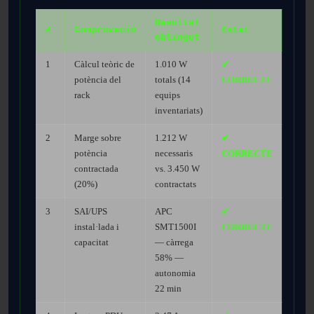
Resultat
#
Comprovació
Estat
obtingut
1
Càlcul teòric de
1.010 W
✔
potència del
totals (14
CORRECTE
rack
equips
inventariats)
2
Marge sobre
1.212 W
✔
potència
necessaris
CORRECTE
contractada
vs. 3.450 W
(20%)
contractats
3
SAI/UPS
APC
✔
instal·lada i
SMT1500I
CORRECTE
capacitat
— càrrega
58% —
autonomia
22 min