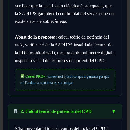
verificar que la instal·lació elèctrica és adequada, que
la SAI/UPS garanteix la continuïtat del servei i que no
existeix risc de sobrecàrrega.
Abast de la proposta:
càlcul teòric de potència del
rack, verificació de la SAI/UPS instal·lada, lectura de
la PDU monitoritzada, mesura amb multímetre digital i
inspecció visual de les preses de corrent del CPD.
Criteri PRO+:
context real i justificat que argumenta per què
cal l’auditoria i quin risc es vol mitigar.
🖩
2. Càlcul teòric de potència del CPD
▼
S’han inventariat tots els equips del rack del CPD i