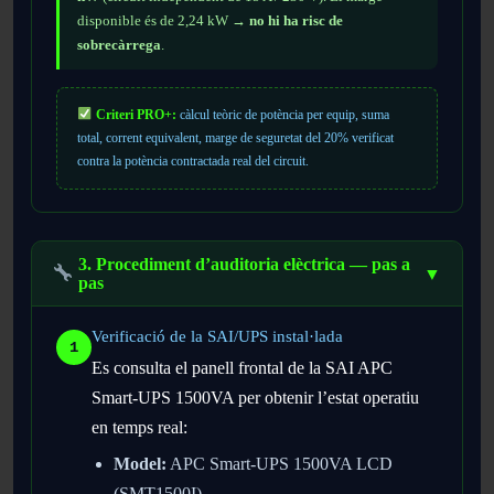
disponible és de 2,24 kW →
no hi ha risc de
sobrecàrrega
.
Criteri PRO+:
càlcul teòric de potència per equip, suma
total, corrent equivalent, marge de seguretat del 20% verificat
contra la potència contractada real del circuit.
3. Procediment d’auditoria elèctrica — pas a
▼
pas
Verificació de la SAI/UPS instal·lada
1
Es consulta el panell frontal de la SAI APC
Smart-UPS 1500VA per obtenir l’estat operatiu
en temps real:
Model:
APC Smart-UPS 1500VA LCD
(SMT1500I)