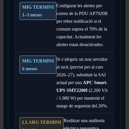
Configurar les alertes per
MIG TERMINI
correu de la PDU AP7920B
1–3 mesos
per rebre notificació si el
consum supera el 70% de la
capacitat. Actualment les
alertes estan desactivades.
Si s’afegeix un nou servidor
MIG TERMINI
al rack (previst per al curs
6 mesos
2026–27), substituir la SAI
actual per una
APC Smart-
UPS SMT2200I
(2.200 VA
/ 1.980 W) per mantenir el
marge de seguretat del 20%.
Realitzar una auditoria
LLARG TERMINI
elèctrica preventiva