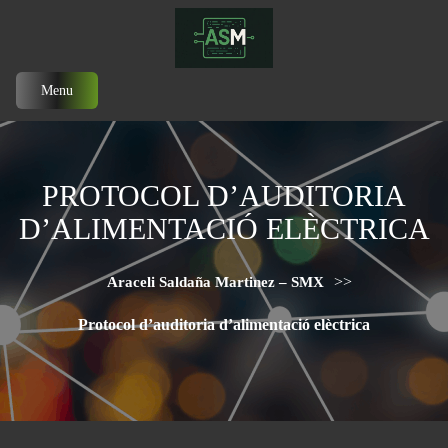
Menu
PROTOCOL D’AUDITORIA
D’ALIMENTACIÓ ELÈCTRICA
>>
Araceli Saldaña Martinez – SMX
Protocol d’auditoria d’alimentació elèctrica