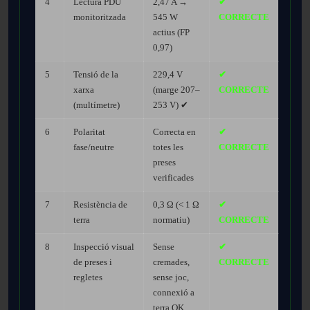
4
Lectura PDU
2,47 A →
✔
monitoritzada
545 W
CORRECTE
actius (FP
0,97)
5
Tensió de la
229,4 V
✔
xarxa
(marge 207–
CORRECTE
(multímetre)
253 V) ✔
6
Polaritat
Correcta en
✔
fase/neutre
totes les
CORRECTE
preses
verificades
7
Resistència de
0,3 Ω (< 1 Ω
✔
terra
normatiu)
CORRECTE
8
Inspecció visual
Sense
✔
de preses i
cremades,
CORRECTE
regletes
sense joc,
connexió a
terra OK