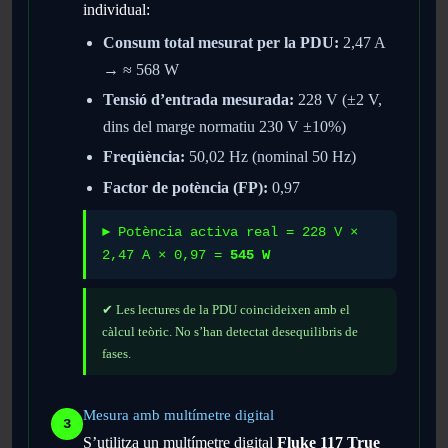
individual:
Consum total mesurat per la PDU:
2,47 A
→ ≈ 568 W
Tensió d’entrada mesurada:
228 V (±2 V,
dins del marge normatiu 230 V ±10%)
Freqüència:
50,02 Hz (nominal 50 Hz)
Factor de potència (FP):
0,97
► Potència activa real = 228 V ×
2,47 A × 0,97 =
545 W
✔ Les lectures de la PDU coincideixen amb el
càlcul teòric. No s’han detectat desequilibris de
fases.
Mesura amb multímetre digital
3
S’utilitza un multímetre digital
Fluke 117 True