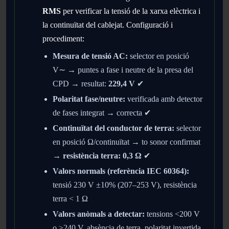
RMS
per verificar la tensió de la xarxa elèctrica i
la continuïtat del cablejat. Configuració i
procediment:
Mesura de tensió AC:
selector en posició
V∼ → puntes a fase i neutre de la presa del
CPD → resultat:
229,4 V
✔
Polaritat fase/neutre:
verificada amb detector
de fases integrat → correcta ✔
Continuïtat del conductor de terra:
selector
en posició Ω/continuïtat → to sonor confirmat
→
resistència terra: 0,3 Ω
✔
Valors normals (referència IEC 60364):
tensió 230 V ±10% (207–253 V), resistència
terra < 1 Ω
Valors anòmals a detectar:
tensions <200 V
o >240 V, absència de terra, polaritat invertida