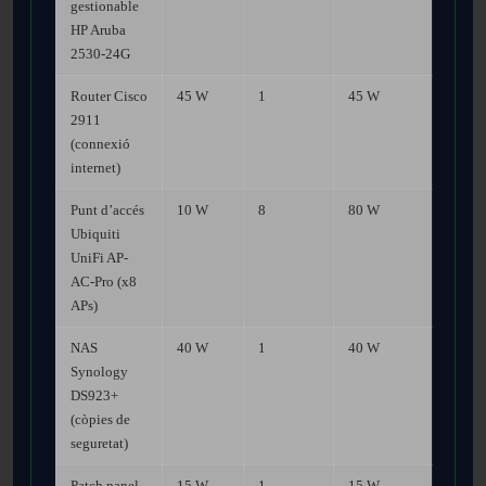
gestionable
HP Aruba
2530-24G
Router Cisco
45 W
1
45 W
2911
(connexió
internet)
Punt d’accés
10 W
8
80 W
Ubiquiti
UniFi AP-
AC-Pro (x8
APs)
NAS
40 W
1
40 W
Synology
DS923+
(còpies de
seguretat)
Patch panel
15 W
1
15 W