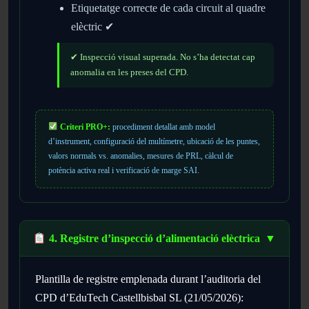
Etiquetatge correcte de cada circuit al quadre
elèctric ✔
✔ Inspecció visual superada. No s’ha detectat cap
anomalia en les preses del CPD.
Criteri PRO+:
procediment detallat amb model
d’instrument, configuració del multímetre, ubicació de les puntes,
valors normals vs. anomalies, mesures de PRL, càlcul de
potència activa real i verificació de marge SAI.
4. Registre d’inspecció d’alimentació elèctrica
▼
Plantilla de registre emplenada durant l’auditoria del
CPD d’EduTech Castellbisbal SL (21/05/2026):