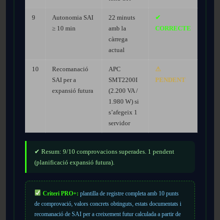
9
Autonomia SAI
22 minuts
✔
≥ 10 min
amb la
CORRECTE
càrrega
actual
10
Recomanació
APC
⚠
SAI per a
SMT2200I
PENDENT
expansió futura
(2.200 VA /
1.980 W) si
s’afegeix 1
servidor
✔ Resum: 9/10 comprovacions superades. 1 pendent
(planificació expansió futura).
Criteri PRO+:
plantilla de registre completa amb 10 punts
de comprovació, valors concrets obtinguts, estats documentats i
recomanació de SAI per a creixement futur calculada a partir de