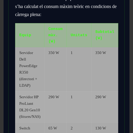
s’ha calculat el consum màxim teòric en condicions de
càrrega plena:
Consum
Subtotal
Equip
màx.
Unitats
(W)
(W)
Servidor
350 W
1
350 W
Dell
PowerEdge
R350
(directori +
LDAP)
Servidor HP
290 W
1
290 W
ProLiant
DL20 Gen10
(fitxers/NAS)
Switch
65 W
2
130 W