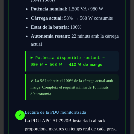
Potència nominal:
1.500 VA / 980 W
Càrrega actual:
58% → 568 W consumits
Estat de la bateria:
100%
Autonomia restant:
22 minuts amb la càrrega
actual
► Potència disponible restant =
980 W − 568 W =
412 W de marge
✔ La SAI cobreix el 100% de la càrrega actual amb
marge. Compleix el requisit mínim de 10 minuts
d’autonomia.
Lectura de la PDU monitoritzada
2
La PDU APC AP7920B instal·lada al rack
proporciona mesures en temps real de cada presa