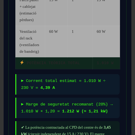
+ cablejat
(estimació
pèrdues)
Ventilació
60 W
1
60 W
del rack
(ventiladors
de bandeig)
POTÈNCIA TEÒRICA TOTAL
1.010 W
► Corrent total estimat = 1.010 W ÷
230 V =
4,39 A
► Marge de seguretat recomanat (20%) →
1.010 W × 1,20 =
1.212 W (≈ 1,21 kW)
✔ La potència contractada al CPD del centre és de
3,45
kW
(circuit independent de 15 A / 230 V). El marge