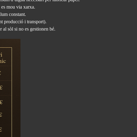
ot es mou via xarxa.
llum constant.
 producció i transport).
 al sòl si no es gestionen bé.