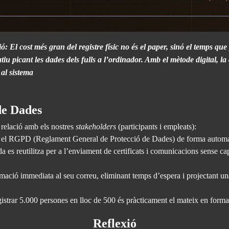
: El cost més gran del registre físic no és el paper, sinó el temps qu
tiu picant les dades dels fulls a l’ordinador. Amb el mètode digital, la
 al sistema
 de Dades
a relació amb els nostres
stakeholders
(participants i empleats):
b el RGPD (Reglament General de Protecció de Dades) de forma automati
da es reutilitza per a l’enviament de certificats i comunicacions sense c
rmació immediata al seu correu, eliminant temps d’espera i projectant 
istrar 5.000 persones en lloc de 500 és pràcticament el mateix en format
Reflexió