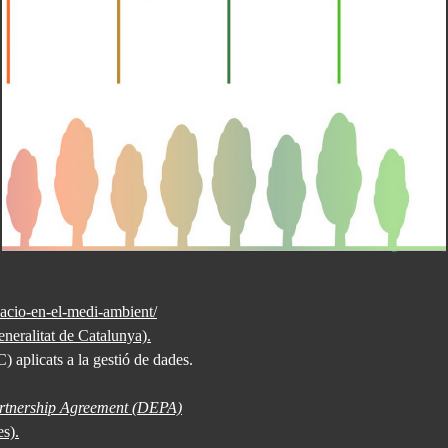
tzacio-en-el-medi-ambient/
Generalitat de Catalunya).
) aplicats a la gestió de dades.
rtnership Agreement (DEPA)
s).