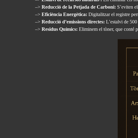
–>
Reducció de la Petjada de Carboni:
S’eviten el
–>
Eficiència Energètica:
Digitalitzar el registre p
–>
Reducció d’emissions directes:
L’estalvi de 500 
–>
Residus Químics:
Eliminem el tòner, que conté pol