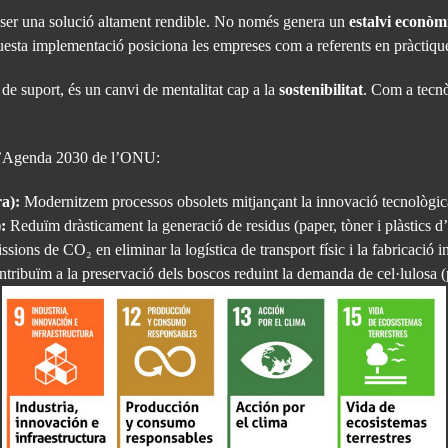
ra ser una solució altament rendible. No només genera un
estalvi econòm
uesta implementació posiciona les empreses com a referents en pràctiques
de suport, és un canvi de mentalitat cap a la
sostenibilitat
. Com a tecnò
.
n l’Agenda 2030 de l’ONU:
a):
Modernitzem processos obsolets mitjançant la innovació tecnològica, 
:
Reduïm dràsticament la generació de residus (paper, tòner i plàstics d
ions de CO₂ en eliminar la logística de transport físic i la fabricació i
tribuïm a la preservació dels boscos reduint la demanda de cel·lulosa (pa