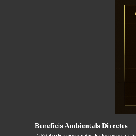
Beneficis Ambientals Directes
–>
Estalvi de recursos naturals :
En eliminar els fo