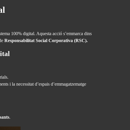
al
 sistema 100% digital. Aquesta acció s’emmarca dins
 de
Responsabilitat Social Corporativa (RSC).
ital
ials.
ments i la necessitat d’espais d’emmagatzematge
pants
.