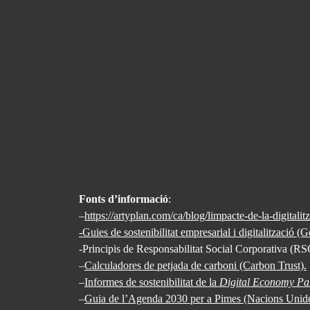
Fonts d’informació
:
–
https://artyplan.com/ca/blog/limpacte-de-la-digitali
-Guies de sostenibilitat empresarial i digitalització (
-Principis de Responsabilitat Social Corporativa (RSC
–
Calculadores de petjada de carboni (Carbon Trust).
–
Informes de sostenibilitat de la
Digital Economy Pa
–
Guia de l’Agenda 2030 per a Pimes (Nacions Unide