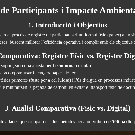
e de Participants i Impacte Ambient
1. Introducció i Objectius
ació el procés de registre de participants d’un format físic (paper) a un
reses, buscant millorar l’eficiència operativa i complir amb els objectius
Comparativa: Registre Físic vs. Registre Dig
 suport, sinó una aposta per l’
economia circular
:
 «comprar, usar i llençar» paper i tòner.
ries primeres (fusta per a cel·lulosa) i l’ús d’aigua en processos industr
 minimitzen la petjada de carboni en evitar el transport físic de docu
3.
Anàlisi Comparativa (Físic vs. Digital)
s detallades que compara els dos mètodes per a un volum de
500 partici