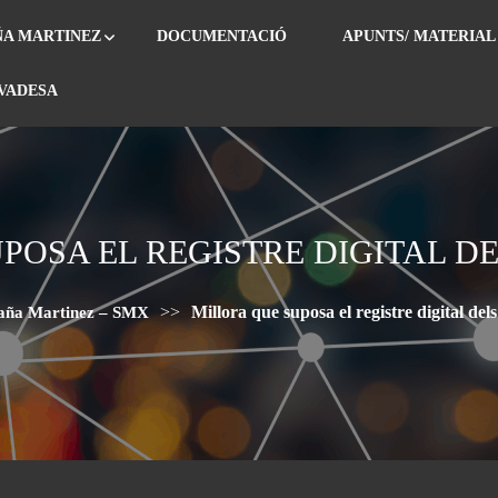
ÑA MARTINEZ
DOCUMENTACIÓ
APUNTS/ MATERIAL
IVADESA
POSA EL REGISTRE DIGITAL DE
>>
Millora que suposa el registre digital dels
daña Martinez – SMX