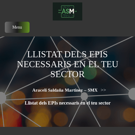
Menu
LLISTAT DELS EPIS
NECESSARIS EN EL TEU
SECTOR
>>
Araceli Saldaña Martinez – SMX
Llistat dels EPIs necessaris en el teu sector