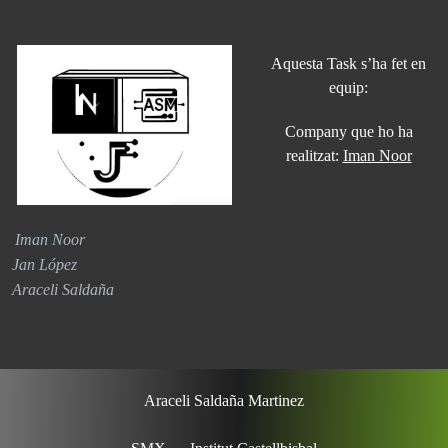
Aquesta Task s’ha fet en
equip:
Company que ho ha
realitzat:
Iman Noor
Iman Noor
Jan López
Araceli Saldaña
Araceli Saldaña Martinez