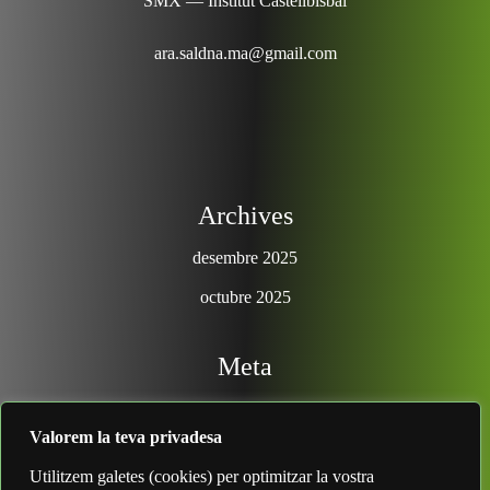
SMX — Institut Castellbisbal
ara.saldna.ma@gmail.com
Archives
desembre 2025
octubre 2025
Meta
Entra
Valorem la teva privadesa
Search
Utilitzem galetes (cookies) per optimitzar la vostra