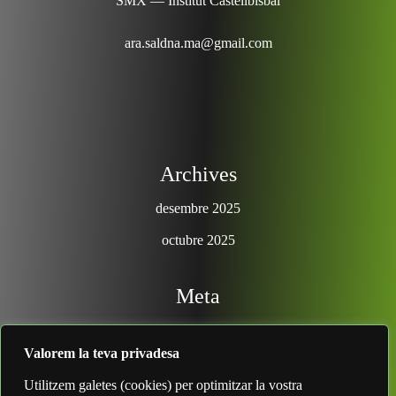
SMX — Institut Castellbisbal
ara.saldna.ma@gmail.com
Archives
desembre 2025
octubre 2025
Meta
Entra
Valorem la teva privadesa
Search
Utilitzem galetes (cookies) per optimitzar la vostra