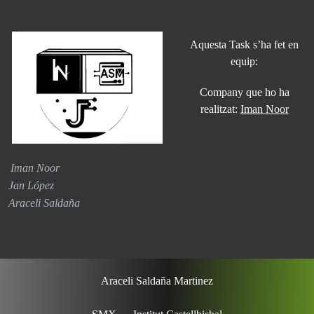
Aquesta Task s’ha fet en
equip:
Company que ho ha
realitzat:
Iman Noor
Iman Noor
Jan López
Araceli Saldaña
Araceli Saldaña Martinez