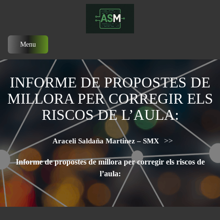
Menu
INFORME DE PROPOSTES DE
MILLORA PER CORREGIR ELS
RISCOS DE L’AULA:
>>
Araceli Saldaña Martinez – SMX
Informe de propostes de millora per corregir els riscos de
l’aula: