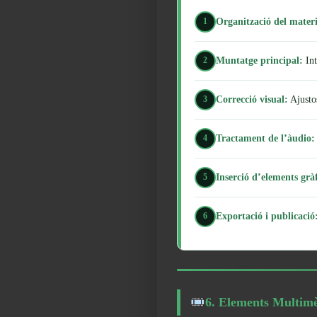
Organització del materi
1
Muntatge principal:
Int
2
Correcció visual:
Ajustos
3
Tractament de l’àudio:
4
Inserció d’elements gràf
5
Exportació i publicació
6
6. Elements Multimè