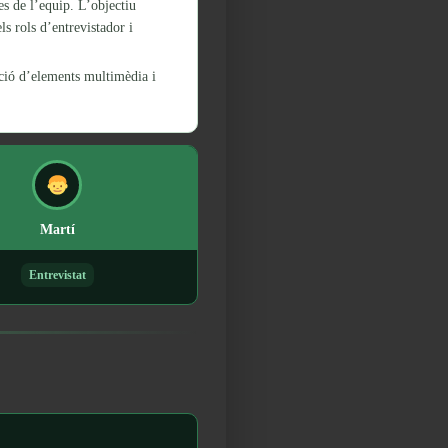
s de l’equip. L’objectiu
ls rols d’entrevistador i
ació d’elements multimèdia i
Martí
Entrevistat