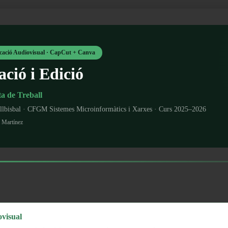
ació Audiovisual · CapCut + Canva
ció i Edició
ta de Treball
tellbisbal · CFGM Sistemes Microinformàtics i Xarxes · Curs 2025–2026
a Martínez
ovisual