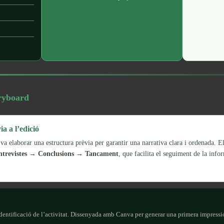
oryboard
a a l’edició
va elaborar una estructura prèvia per garantir una narrativa clara i ordenada. E
ntrevistes → Conclusions → Tancament
, que facilita el seguiment de la info
identificació de l’activitat. Dissenyada amb Canva per generar una primera impressi