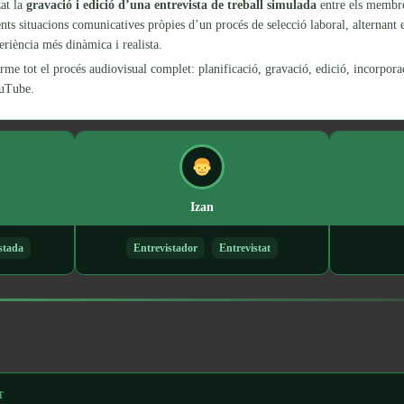
zat la
gravació i edició d’una entrevista de treball simulada
entre els membre
ents situacions comunicatives pròpies d’un procés de selecció laboral, alternant e
eriència més dinàmica i realista.
erme tot el procés audiovisual complet: planificació, gravació, edició, incorpor
ouTube.
Izan
stada
Entrevistador
Entrevistat
T