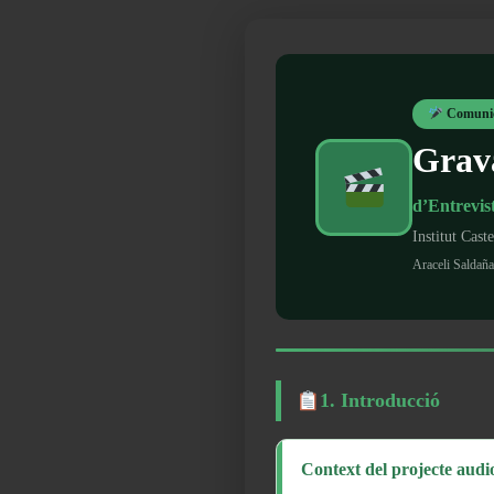
Comunic
Grava
d’Entrevis
Institut Cas
Araceli Saldañ
1. Introducció
Context del projecte audi