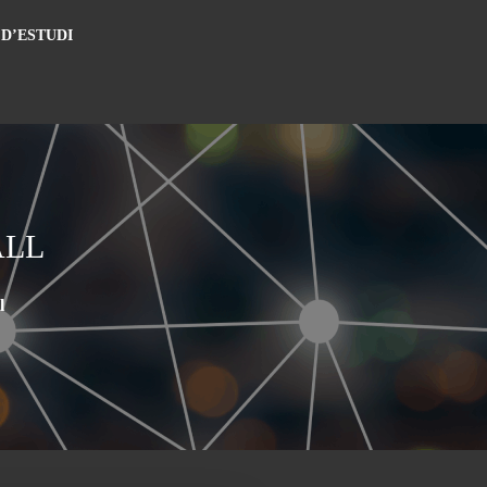
 D’ESTUDI
ALL
l