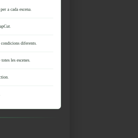
 per a cada escena.
CapCut.
 condicions diferents.
totes les escenes.
ction.
.