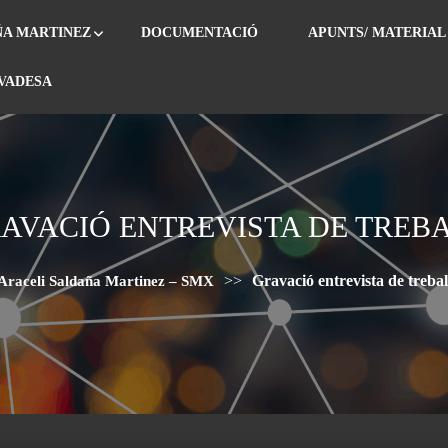
ÑA MARTINEZ
DOCUMENTACIÓ
APUNTS/ MATERIAL
IVADESA
AVACIÓ ENTREVISTA DE TREB
>>
Gravació entrevista de trebal
Araceli Saldaña Martinez – SMX