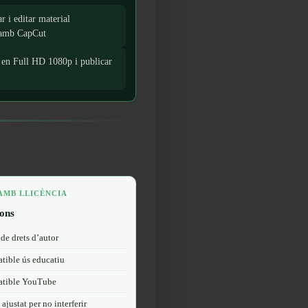
r i editar material
 amb CapCut
en Full HD 1080p i publicar
AMB LLICÈNCIA
fons
 de drets d’autor
ible ús educatiu
tible YouTube
ajustat per no interferir