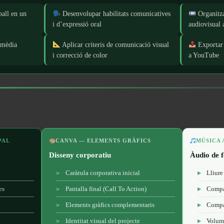
ball en un
Desenvolupar habilitats comunicatives
Organitza
i d’expressió oral
audiovisual
imèdia
Aplicar criteris de comunicació visual
Exportar 
i correcció de color
a YouTube
PAL
CANVA — ELEMENTS GRÀFICS
MÚSICA 
Disseny corporatiu
Àudio de 
Caràtula corporativa inicial
Lliure
es
Pantalla final (Call To Action)
Compat
Elements gràfics complementaris
Compa
Identitat visual del projecte
Volum 