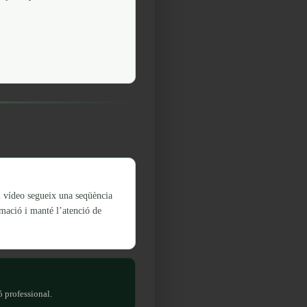
l vídeo segueix una seqüència
rmació i manté l’atenció de
ó professional.