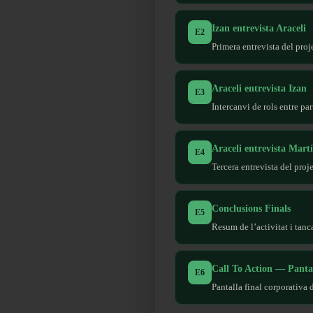
Izan entrevista Araceli
E2
Primera entrevista del proj
Araceli entrevista Izan
E3
Intercanvi de rols entre p
Araceli entrevista Martí
E4
Tercera entrevista del proj
Conclusions Finals
E5
Resum de l’activitat i tanc
Call To Action — Panta
E6
Pantalla final corporativa