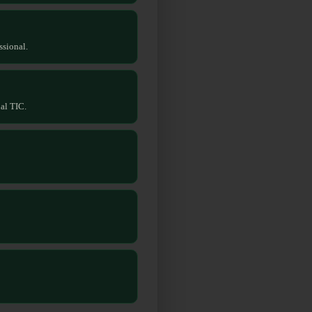
ssional.
nal TIC.