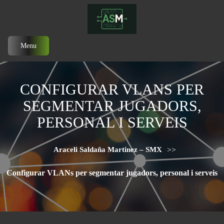
Menu
CONFIGURAR VLANS PER
SEGMENTAR JUGADORS,
PERSONAL I SERVEIS
Araceli Saldaña Martinez – SMX
>>
Configurar VLANs per segmentar jugadors, personal i serveis