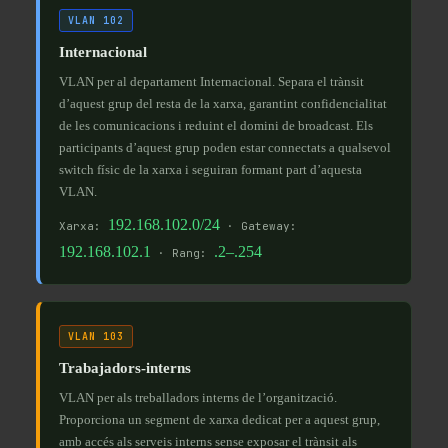
VLAN 102
Internacional
VLAN per al departament Internacional. Separa el trànsit
d’aquest grup del resta de la xarxa, garantint confidencialitat
de les comunicacions i reduint el domini de broadcast. Els
participants d’aquest grup poden estar connectats a qualsevol
switch físic de la xarxa i seguiran formant part d’aquesta
VLAN.
192.168.102.0/24
Xarxa:
· Gateway:
192.168.102.1
.2–.254
· Rang:
VLAN 103
Trabajadors-interns
VLAN per als treballadors interns de l’organització.
Proporciona un segment de xarxa dedicat per a aquest grup,
amb accés als serveis interns sense exposar el trànsit als