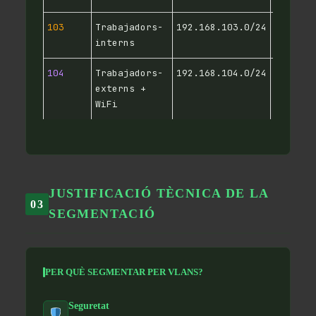
103
Trabajadors-
192.168.103.0/24
192.168
interns
104
Trabajadors-
192.168.104.0/24
192.168
externs +
WiFi
JUSTIFICACIÓ TÈCNICA DE LA
03
SEGMENTACIÓ
PER QUÈ SEGMENTAR PER VLANS?
Seguretat