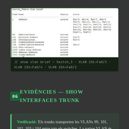
// show vlan brief — Switch_3 · VLAN 101→Fa0/3 ·
VLAN 102→Fa0/4 · VLAN 104→Fa0/2
EVIDÈNCIES — SHOW
06
INTERFACES TRUNK
Verificació:
Els trunks transporten les VLANs 99, 101,
102, 103 i 104 entre tots els switches. La native VLAN és