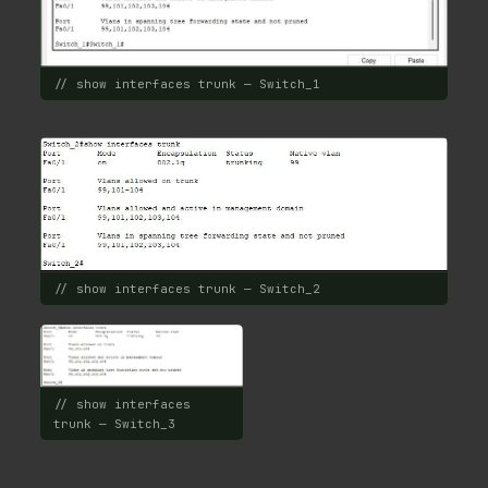
// show interfaces trunk — Switch_1
// show interfaces trunk — Switch_2
// show interfaces
trunk — Switch_3