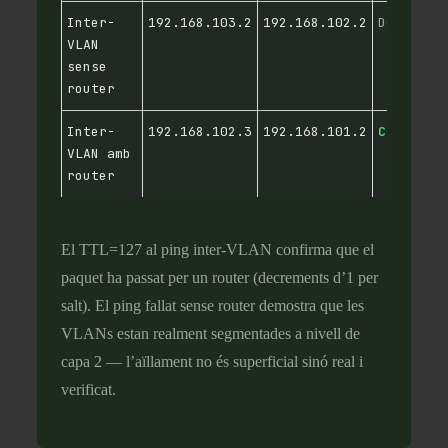
Inter-
192.168.103.2
192.168.102.2
Desconne
VLAN
sense
router
Inter-
192.168.102.3
192.168.101.2
Connecta
VLAN amb
router
El TTL=127 al ping inter-VLAN confirma que el
paquet ha passat per un router (decrements d’1 per
salt). El ping fallat sense router demostra que les
VLANs estan realment segmentades a nivell de
capa 2 — l’aïllament no és superficial sinó real i
verificat.