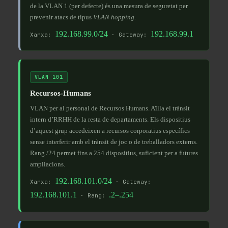
de la VLAN 1 (per defecte) és una mesura de seguretat per
prevenir atacs de tipus
VLAN hopping
.
192.168.99.0/24
192.168.99.1
Xarxa:
· Gateway:
VLAN 101
Recursos-Humans
VLAN per al personal de Recursos Humans. Aïlla el trànsit
intern d’RRHH de la resta de departaments. Els dispositius
d’aquest grup accedeixen a recursos corporatius específics
sense interferir amb el trànsit de joc o de treballadors externs.
Rang /24 permet fins a 254 dispositius, suficient per a futures
ampliacions.
192.168.101.0/24
Xarxa:
· Gateway:
192.168.101.1
.2–.254
· Rang: