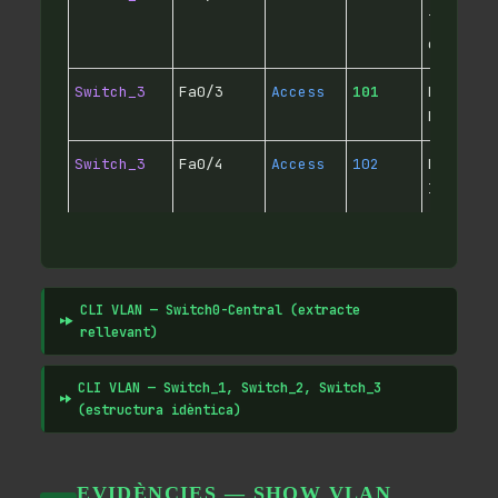
Trabaja
externs
Switch_3
Fa0/3
Access
101
PC Recu
Humans
Switch_3
Fa0/4
Access
102
PC
Interna
CLI VLAN — Switch0-Central (extracte
rellevant)
CLI VLAN — Switch_1, Switch_2, Switch_3
(estructura idèntica)
EVIDÈNCIES — SHOW VLAN