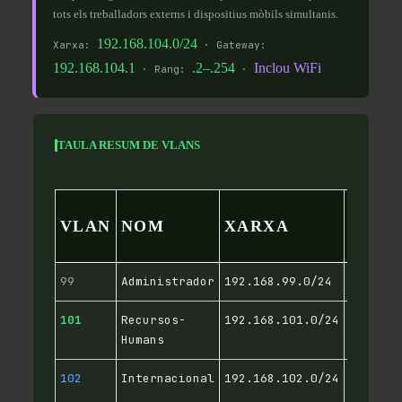
tots els treballadors externs i dispositius mòbils simultanis.
192.168.104.0/24
Xarxa:
· Gateway:
192.168.104.1
.2–.254
Inclou WiFi
· Rang:
·
TAULA RESUM DE VLANS
VLAN
NOM
XARXA
GATE
99
Administrador
192.168.99.0/24
192.168
101
Recursos-
192.168.101.0/24
192.168
Humans
102
Internacional
192.168.102.0/24
192.168