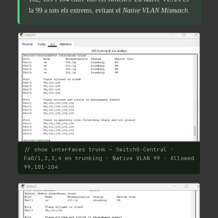
la 99 a tots els extrems, evitant el
Native VLAN Mismatch
.
// show interfaces trunk — Switch0-Central ·
Fa0/1,2,3,4 en trunking · Native VLAN 99 · Allowed
99,101-104