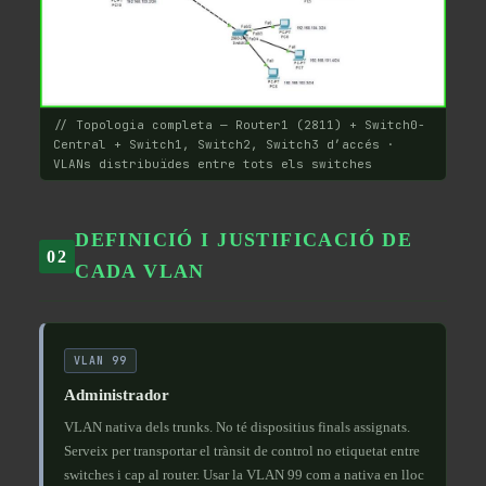
// Topologia completa — Router1 (2811) + Switch0-
Central + Switch1, Switch2, Switch3 d’accés ·
VLANs distribuïdes entre tots els switches
DEFINICIÓ I JUSTIFICACIÓ DE
02
CADA VLAN
VLAN 99
Administrador
VLAN nativa dels trunks. No té dispositius finals assignats.
Serveix per transportar el trànsit de control no etiquetat entre
switches i cap al router. Usar la VLAN 99 com a nativa en lloc