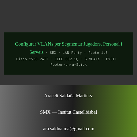
Configurar VLANs per Segmentar Jugadors, Personal i
Serveis
· SMX · LAN Party · Repte 1.3
Cisco 2960-24TT · IEEE 802.1Q · 5 VLANs · PVST+ ·
Router-on-a-Stick
Araceli Saldaña Martinez
SMX — Institut Castellbisbal
ara.saldna.ma@gmail.com