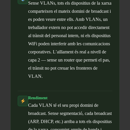
Sense VLANs, tots els dispositius de la xarxa
comparteixen el mateix domini de broadcast i
es poden veure entre ells. Amb VLANs, un
treballador extern no pot accedir directament
al trànsit del personal intern, ni els dispositius
WiFi poden interferir amb les comunicacions
corporatives. L’aïllament és real a nivell de
capa 2 — sense un router que permeti el pas,
el trànsit no pot creuar les fronteres de
VLAN.
Rendiment
Cada VLAN té el seu propi domini de
broadcast. Sense segmentació, cada broadcast
(ARP, DHCP, etc.) arriba a tots els dispositius
de la xarxa, consumint ample de banda i