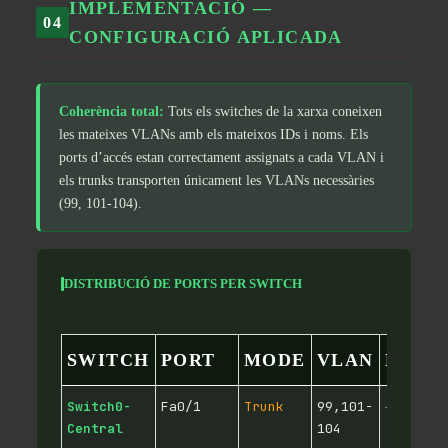
IMPLEMENTACIÓ —
04
CONFIGURACIÓ APLICADA
Coherència total:
Tots els switches de la xarxa coneixen
les mateixes VLANs amb els mateixos IDs i noms. Els
ports d’accés estan correctament assignats a cada VLAN i
els trunks transporten únicament les VLANs necessàries
(99, 101-104).
DISTRIBUCIÓ DE PORTS PER SWITCH
SWITCH
PORT
MODE
VLAN
DISPO
Switch0-
Fa0/1
Trunk
99,101-
→ Route
Central
104