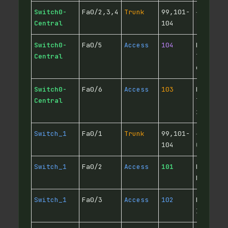
Switch0-
Fa0/2,3,4
Trunk
99,101-
→ Switc
Central
104
Switch0-
Fa0/5
Access
104
PC
Central
Trabaja
externs
Switch0-
Fa0/6
Access
103
PC
Central
Trabaja
interns
Switch_1
Fa0/1
Trunk
99,101-
→ Switc
104
Central
Switch_1
Fa0/2
Access
101
PC Recu
Humans
Switch_1
Fa0/3
Access
102
PC
Interna