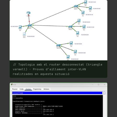
// Topologia amb el router desconnectat (triangle
vermell) · Proves d’aïllament inter-VLAN
realitzades en aquesta situació