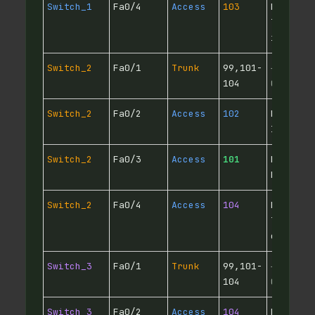
Switch_1
Fa0/4
Access
103
PC
Trabaja
interns
Switch_2
Fa0/1
Trunk
99,101-
→ Switc
104
Central
Switch_2
Fa0/2
Access
102
PC
Interna
Switch_2
Fa0/3
Access
101
PC Recu
Humans
Switch_2
Fa0/4
Access
104
PC
Trabaja
externs
Switch_3
Fa0/1
Trunk
99,101-
→ Switc
104
Central
Switch_3
Fa0/2
Access
104
PC