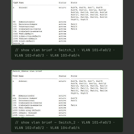
// show vlan brief — Switch_1 · VLAN 101→Fa0/2 ·
VLAN 102→Fa0/3 · VLAN 103→Fa0/4
// show vlan brief — Switch_2 · VLAN 101→Fa0/3 ·
VLAN 102→Fa0/2 · VLAN 104→Fa0/4