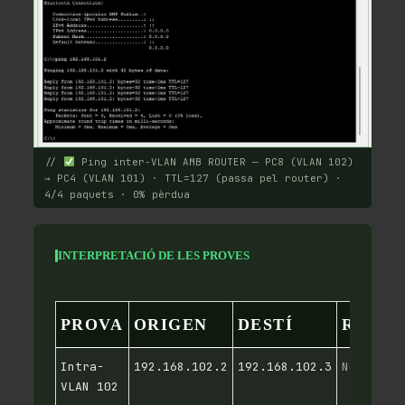
//
Ping inter-VLAN AMB ROUTER — PC8 (VLAN 102)
→ PC4 (VLAN 101) · TTL=127 (passa pel router) ·
4/4 paquets · 0% pèrdua
INTERPRETACIÓ DE LES PROVES
PROVA
ORIGEN
DESTÍ
ROUT
Intra-
192.168.102.2
192.168.102.3
No cal
VLAN 102