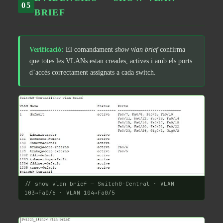
05
BRIEF
Verificació:
El comandament
show vlan brief
confirma
que totes les VLANs estan creades, actives i amb els ports
d’accés correctament assignats a cada switch.
// show vlan brief — Switch0-Central · VLAN
103→Fa0/6 · VLAN 104→Fa0/5