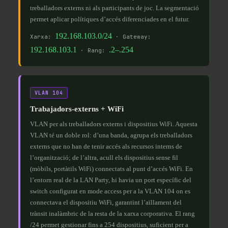
treballadors externs ni als participants de joc. La segmentació
permet aplicar polítiques d’accés diferenciades en el futur.
192.168.103.0/24
Xarxa:
· Gateway:
192.168.103.1
.2–.254
· Rang:
VLAN 104
Trabajadors-externs + WiFi
VLAN per als treballadors externs i dispositius WiFi. Aquesta
VLAN té un doble rol: d’una banda, agrupa els treballadors
externs que no han de tenir accés als recursos interns de
l’organització; de l’altra, acull els dispositius sense fil
(mòbils, portàtils WiFi) connectats al punt d’accés WiFi. En
l’entorn real de la LAN Party, hi havia un port específic del
switch configurat en mode access per a la VLAN 104 on es
connectava el dispositiu WiFi, garantint l’aïllament del
trànsit inalàmbric de la resta de la xarxa corporativa. El rang
/24 permet gestionar fins a 254 dispositius, suficient per a