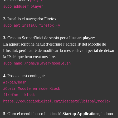
player
sudo adduser player
2.
Instal·lo el navegador Firefox
sudo apt install firefox -y
3.
Creo un Script d’inici de sessió per a l’usuari
player
:
En aquest script he hagut d’escriure l’adreça IP del Moodle de
l’Institut, però hauré de modificar-lo més endavant per tal de deixar
la IP del que hem creat nosaltres.
sudo nano /home/player/moodle.sh
4.
Poso aquest contingut:
#!/bin/bash
#Obrir Moodle en mode Kiosk
firefox --kiosk
https://educaciodigital.cat/iescastellbisbal/modle/
5
. Obro el menú i busco l’aplicació
Startup Applications
, li dono