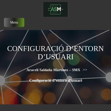
Menu
CONFIGURACIÓ D’ENTORN
D’USUARI
>>
Araceli Saldaña Martinez – SMX
Configuració d’entorn d’usuari