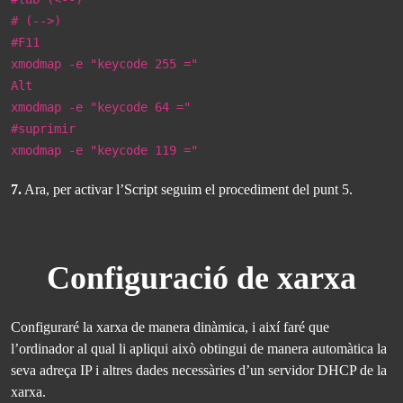
# (-->)
#F11
xmodmap -e "keycode 255 ="
Alt
xmodmap -e "keycode 64 ="
#suprimir
xmodmap -e "keycode 119 ="
7.
Ara, per activar l’Script seguim el procediment del punt 5.
Configuració de xarxa
Configuraré la xarxa de manera dinàmica, i així faré que
l’ordinador al qual li apliqui això obtingui de manera automàtica la
seva adreça IP i altres dades necessàries d’un servidor DHCP de la
xarxa.