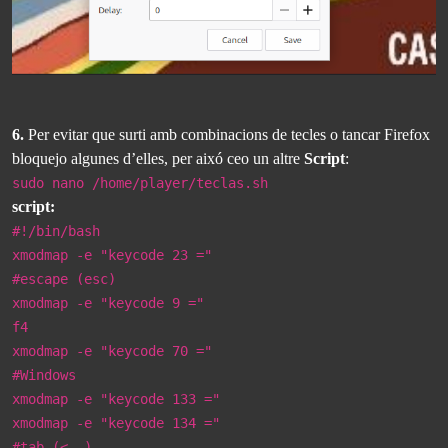
6.
Per evitar que surti amb combinacions de tecles o tancar Firefox
bloquejo algunes d’elles, per aixó ceo un altre
Script
:
sudo nano /home/player/teclas.sh
script:
#!/bin/bash
xmodmap -e "keycode 23 ="
#escape (esc)
xmodmap -e "keycode 9 ="
f4
xmodmap -e "keycode 70 ="
#Windows
xmodmap -e "keycode 133 ="
xmodmap -e "keycode 134 ="
#tab (<--)