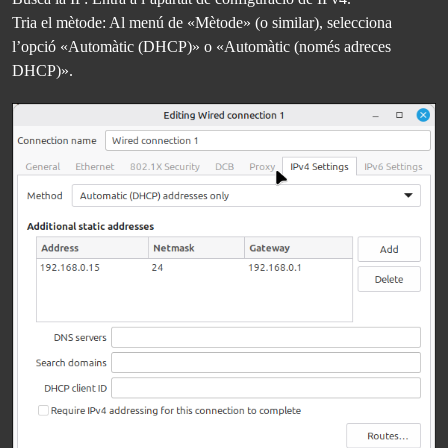
Tria el mètode: Al menú de «Mètode» (o similar), selecciona
l’opció «Automàtic (DHCP)» o «Automàtic (només adreces
DHCP)».