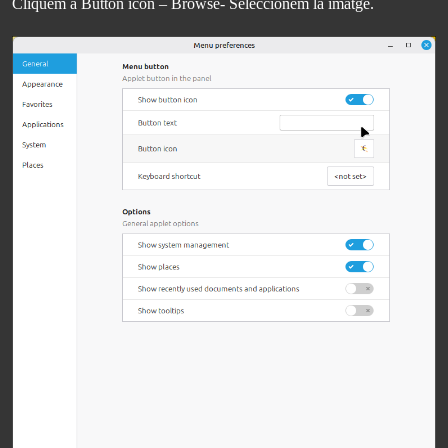
Cliquem a Button icon – Browse- Seleccionem la imatge.