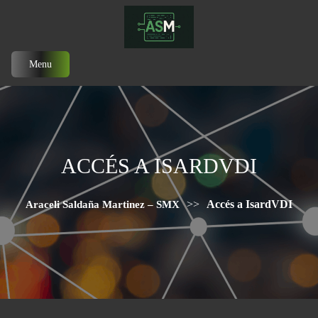
Menu
ACCÉS A ISARDVDI
>>
Accés a IsardVDI
Araceli Saldaña Martinez – SMX