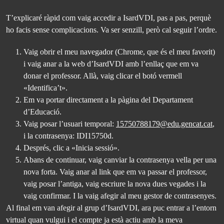
T’explicaré ràpid com vaig accedir a IsardVDI, pas a pas, perquè
ho facis sense complicacions. Va ser senzill, però cal seguir l’ordre.
Vaig obrir el meu navegador (Chrome, que és el meu favorit)
i vaig anar a la web d’IsardVDI amb l’enllaç que em va
donar el professor. Allà, vaig clicar el botó vermell
«Identifica’t».
Em va portar directament a la pàgina del Departament
d’Educació.
Vaig posar l’usuari temporal:
15750788179@edu.gencat.cat
,
i la contrasenya: IDI15750d.
Després, clic a «Inicia sessió».
Abans de continuar, vaig canviar la contrasenya vella per una
nova forta. Vaig anar al link que em va passar el professor,
vaig posar l’antiga, vaig escriure la nova dues vegades i la
vaig confirmar. I la vaig afegir al meu gestor de contrasenyes.
Al final em van afegir al grup d’IsardVDI, ara puc entrar a l’entorn
virtual quan vulgui i el compte ja està actiu amb la meva